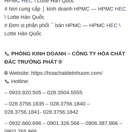
HPMC
HEC
\ Lotte Hàn Quốc
# Nơi cung cấp ⌡ kinh doanh HPMC — HPMC
HEC
\ Lotte Hàn Quốc
# Đơn vị phân phối ¯ bán HPMC — HPMC
HEC
\
Lotte Hàn Quốc
📞
PHÒNG KINH DOANH – CÔNG TY HÓA CHẤT
ĐẮC TRƯỜNG PHÁT
🌐
🌐 Website: https://hoachatdetnhuom.com/
📞 Hotline:
– 0933.920.505 – 028.3504.5555
– 028.3756.1835 – 028.3756.1840 –
028.3756.1841- 028.3756.1842
– 0932.660.696 – 0901.326.566 – 0906.387.866 –
0902.765.866