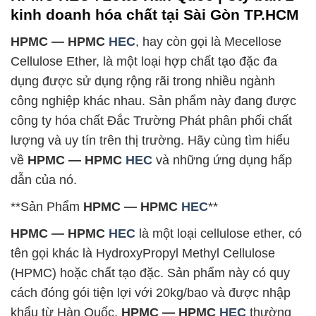
kinh doanh hóa chất tại Sài Gòn TP.HCM
HPMC — HPMC
HEC
, hay còn gọi là Mecellose
Cellulose Ether, là một loại hợp chất tạo đặc đa
dụng được sử dụng rộng rãi trong nhiều ngành
công nghiệp khác nhau. Sản phẩm này đang được
công ty hóa chất Đắc Trường Phát phân phối chất
lượng và uy tín trên thị trường. Hãy cùng tìm hiểu
về
HPMC — HPMC
HEC
và những ứng dụng hấp
dẫn của nó.
**Sản Phẩm
HPMC — HPMC
HEC
**
HPMC — HPMC
HEC
là một loại cellulose ether, có
tên gọi khác là HydroxyPropyl Methyl Cellulose
(HPMC) hoặc chất tạo đặc. Sản phẩm này có quy
cách đóng gói tiện lợi với 20kg/bao và được nhập
khẩu từ Hàn Quốc.
HPMC — HPMC
HEC
thường