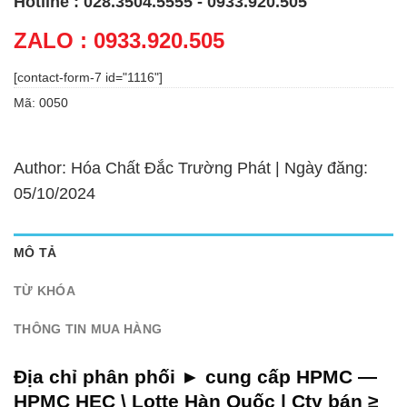
Hotline : 028.3504.5555 - 0933.920.505
ZALO : 0933.920.505
[contact-form-7 id="1116"]
Mã:
0050
Author: Hóa Chất Đắc Trường Phát | Ngày đăng:
05/10/2024
MÔ TẢ
TỪ KHÓA
THÔNG TIN MUA HÀNG
Địa chỉ phân phối ► cung cấp
HPMC —
HPMC HEC \ Lotte Hàn Quốc | Cty bán ≥