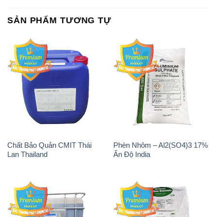
SẢN PHẨM TƯƠNG TỰ
Chất Bảo Quản CMIT Thái
Phèn Nhôm – Al2(SO4)3 17%
Lan Thailand
Ấn Độ India