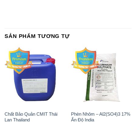
SẢN PHẨM TƯƠNG TỰ
Chất Bảo Quản CMIT Thái
Phèn Nhôm – Al2(SO4)3 17%
Lan Thailand
Ấn Độ India