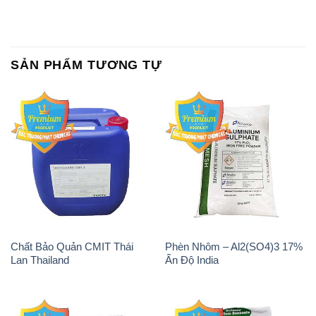
SẢN PHẨM TƯƠNG TỰ
Chất Bảo Quản CMIT Thái
Phèn Nhôm – Al2(SO4)3 17%
Lan Thailand
Ấn Độ India