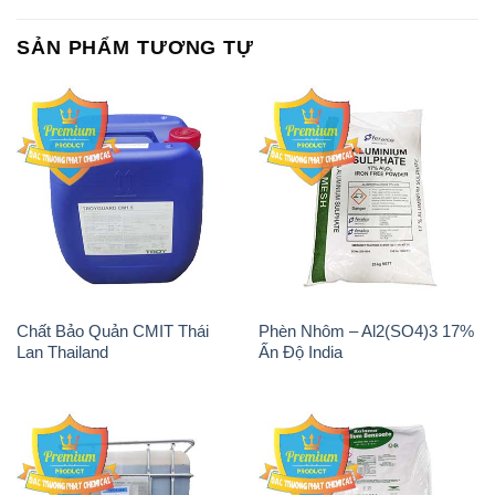
SẢN PHẨM TƯƠNG TỰ
Chất Bảo Quản CMIT Thái
Phèn Nhôm – Al2(SO4)3 17%
Lan Thailand
Ấn Độ India