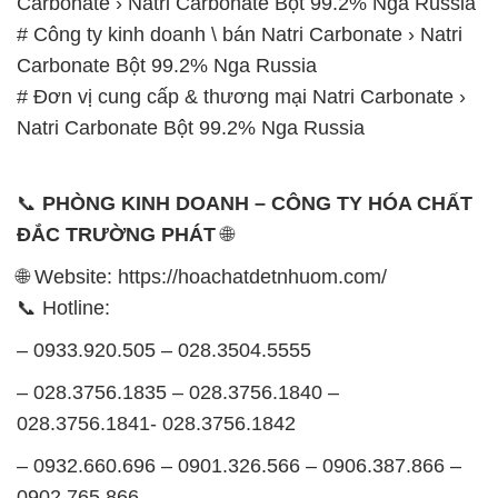
Carbonate › Natri Carbonate Bột 99.2% Nga Russia
# Công ty kinh doanh \ bán Natri Carbonate › Natri
Carbonate Bột 99.2% Nga Russia
# Đơn vị cung cấp & thương mại Natri Carbonate ›
Natri Carbonate Bột 99.2% Nga Russia
📞
PHÒNG KINH DOANH – CÔNG TY HÓA CHẤT
ĐẮC TRƯỜNG PHÁT
🌐
🌐 Website: https://hoachatdetnhuom.com/
📞 Hotline:
– 0933.920.505 – 028.3504.5555
– 028.3756.1835 – 028.3756.1840 –
028.3756.1841- 028.3756.1842
– 0932.660.696 – 0901.326.566 – 0906.387.866 –
0902.765.866