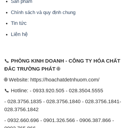
🌐 Website: https://hoachatdetnhuom.com/
📞 Hotline: - 0933.920.505 - 028.3504.5555
- 028.3756.1835 - 028.3756.1840 - 028.3756.1841-
028.3756.1842
- 0932.660.696 - 0901.326.566 - 0906.387.866 -
0902.765.866
📧 Email: hoachat@dactruongphat.vn
ĐỊA CHỈ
1229C Quốc lộ 1A, Phường Bình Trị Đông B,
Quận Bình Tân, TP. Hồ Chí Minh