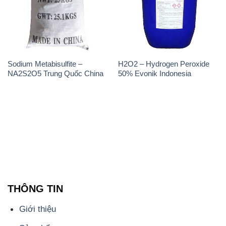
THÔNG TIN
Giới thiệu
Sản phẩm
Chính sách và quy định chung
Tin tức
Liên hệ
📞
PHÒNG KINH DOANH - CÔNG TY HÓA CHẤT
ĐẮC TRƯỜNG PHÁT
🌐