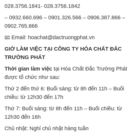
được tổ chức như sau:
Thứ 2 đến thứ 6: Buổi sáng: từ 8h đến 11h – Buổi
chiều: từ 12h30 đến 17h
Thứ 7: Buổi sáng: từ 8h đến 11h – Buổi chiều: từ
12h30 đến 16h
Chủ nhật: Nghỉ chủ nhật hàng tuần
Chúng tôi rất trân trọng thời gian và cam kết tuân
thủ giờ làm việc để đảm bảo sự hỗ trợ tốt nhất cho
khách hàng và đảm bảo hiệu suất công việc cao
nhất của nhân viên.
BẢN ĐỒ MAP TẠI CÔNG TY HÓA CHẤT ĐẮC
TRƯỜNG PHÁT
ĐỊA CHỈ: 1229C Quốc lộ 1A, Phường Bình Trị
Đông B, Quận Bình Tân, Sài Gòn TP. Hồ Chí