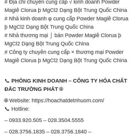
📞
PHÒNG KINH DOANH – CÔNG TY HÓA CHẤT
ĐẮC TRƯỜNG PHÁT
🌐
🌐 Website: https://hoachatdetnhuom.com/
📞 Hotline:
– 0933.920.505 – 028.3504.5555
– 028.3756.1835 – 028.3756.1840 –
028.3756.1841- 028.3756.1842
– 0932.660.696 – 0901.326.566 – 0906.387.866 –
0902.765.866
📧 Email: hoachat@dactruongphat.vn
GIỜ LÀM VIỆC TẠI CÔNG TY HÓA CHẤT ĐẮC
TRƯỜNG PHÁT
Thời gian làm việc
tại Hóa Chất Đắc Trường Phát