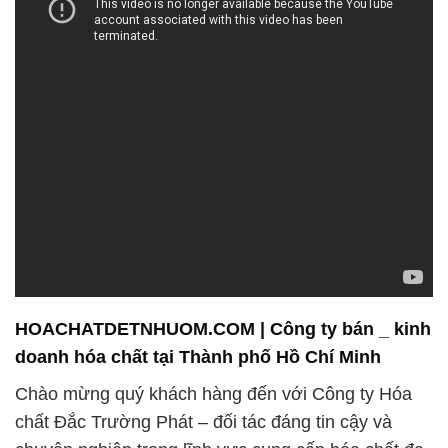
HOACHATDETNHUOM.COM | Công ty bán _ kinh
doanh hóa chất tại Thành phố Hồ Chí Minh
Chào mừng quý khách hàng đến với Công ty Hóa
chất Đắc Trường Phát – đối tác đáng tin cậy và
chuyên nghiệp trong lĩnh vực cung cấp hóa chất đa
dạng. Với cam kết về sứ mệnh chất lượng và uy tín,
chúng tôi tự hào là người đồng hành đáng tin cậy
của bạn trong mọi nhu cầu về hóa chất.
**Chất Lượng và An Toàn Đặt Trên Hết**
Chúng tôi không chỉ cung cấp sản phẩm mà còn
mang đến giải pháp hóa chất chất lượng và an toàn
nhất. Với tâm huyết và kinh nghiệm trong ngành,
chúng tôi cam kết bảo vệ sức khỏe của bạn và gia