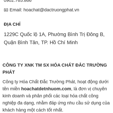
CÔNG TY XNK TM SX HÓA CHẤT ĐẮC TRƯỜNG
PHÁT
Công ty Hóa Chất Đắc Trường Phát, hoạt động dưới
tên miền
hoachatdetnhuom.com
, là đơn vị chuyên
kinh doanh và phân phối các loại hóa chất công
nghiệp đa dạng, nhằm đáp ứng nhu cầu sử dụng của
khách hàng một cách tốt nhất.
Chúng tôi cam kết mang đến sự hài lòng và đáp ứng
mọi nhu cầu của khách hàng với tiêu chí hàng đầu.
Công ty chúng tôi hiện cung cấp những sản phẩm
hóa chất chất lượng cao với giá thành hợp lý, nhằm
đảm bảo sự thành công của khách hàng.
Uy tín là một trong những nguyên tắc quan trọng
trong hoạt động kinh doanh của chúng tôi. Chúng tôi
luôn ý thức rằng những sản phẩm mà chúng tôi cung