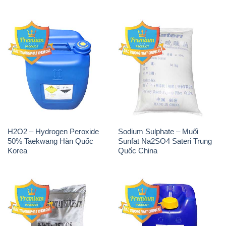
H2O2 – Hydrogen Peroxide
Sodium Sulphate – Muối
50% Taekwang Hàn Quốc
Sunfat Na2SO4 Sateri Trung
Korea
Quốc China
Sodium Metabisulfite –
H2O2 – Hydrogen Peroxide
NA2S2O5 Trung Quốc China
50% Evonik Indonesia