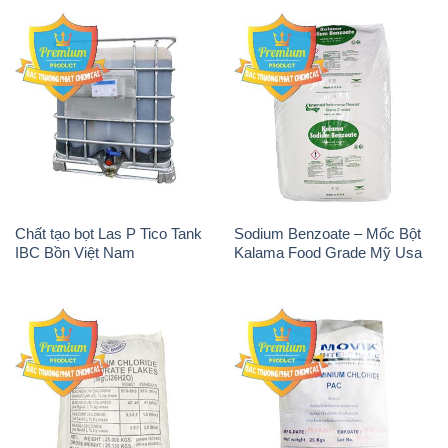
IBC Bồn Việt Nam
Kalama Food Grade Mỹ Usa
Magie Clorua – MGCL2 Dạng
PAC – Polyaluminium
Vảy Shreeji Magnesia Works
Chloride 31% Thái Lan
Ấn Độ India
Thailand