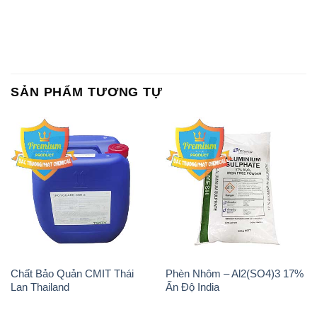
Chất Bảo Quản CMIT Thái
Phèn Nhôm – Al2(SO4)3 17%
Lan Thailand
Ấn Độ India
Chất tạo bọt Las P Tico Tank
Sodium Benzoate – Mốc Bột