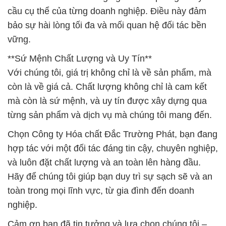
Chọn Công ty Hóa chất Đắc Trường Phát, bạn đang
hợp tác với một đối tác đáng tin cậy, chuyên nghiệp,
và luôn đặt chất lượng và an toàn lên hàng đầu.
Hãy để chúng tôi giúp bạn duy trì sự sạch sẽ và an
toàn trong mọi lĩnh vực, từ gia đình đến doanh
nghiệp.
Cảm ơn bạn đã tin tưởng và lựa chọn chúng tôi –
Công ty Hóa chất Đắc Trường Phát!
# Cty cung cấp § bán Powder Magiê Clorua þ
MgCl2 Dạng Bột Trung Quốc China
# Công ty phân phối ε cung cấp Powder Magiê
Clorua þ MgCl2 Dạng Bột Trung Quốc China
# Nơi kinh doanh ≈ bán Powder Magiê Clorua þ
MgCl2 Dạng Bột Trung Quốc China
# Phân phối ■ kinh doanh Powder Magiê Clorua þ