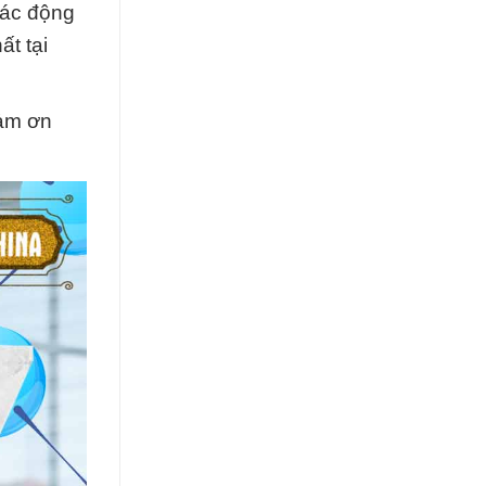
tác động
ất tại
cảm ơn