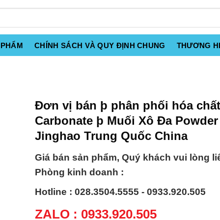
 PHẨM
CHÍNH SÁCH VÀ QUY ĐỊNH CHUNG
THƯƠNG H
Đơn vị bán þ phân phối hóa chất
Carbonate þ Muối Xô Đa Powder
Jinghao Trung Quốc China
Giá bán sản phẩm, Quý khách vui lòng li
Phòng kinh doanh :
Hotline : 028.3504.5555 - 0933.920.505
ZALO : 0933.920.505