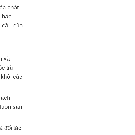
óa chất
m bảo
u cầu của
n và
ốc trừ
 khỏi các
hách
 luôn sẵn
 đối tác