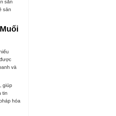
ôn sẵn
về sản
 Muối
hiếu
ã được
oanh và
, giúp
 tin
 pháp hóa