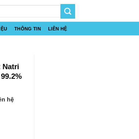
IỆU
THÔNG TIN
LIÊN HỆ
 Natri
 99.2%
ên hệ