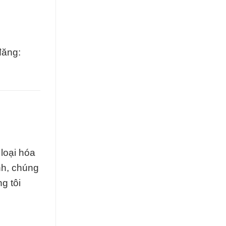
đăng:
loại hóa
nh, chúng
g tôi