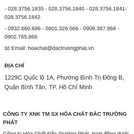
- 028.3756.1835 - 028.3756.1840 - 028.3756.1841-
028.3756.1842
- 0932.660.696 - 0901.326.566 - 0906.387.866 -
0902.765.866
📧 Email: hoachat@dactruongphat.vn
ĐỊA CHỈ
1229C Quốc lộ 1A, Phường Bình Trị Đông B,
Quận Bình Tân, TP. Hồ Chí Minh
CÔNG TY XNK TM SX HÓA CHẤT ĐẮC TRƯỜNG
PHÁT
Công ty Hóa Chất Đắc Trường Phát, hoạt động dưới