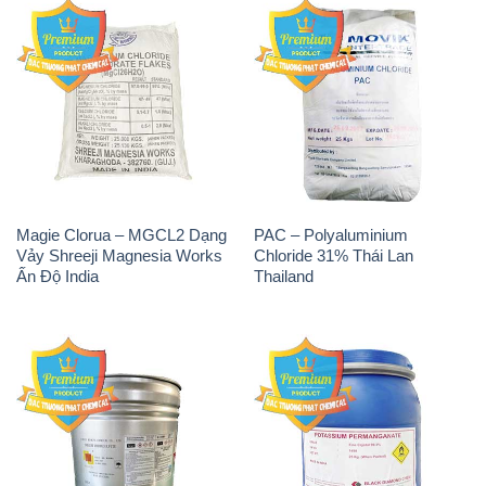
Ấn Độ India
Thailand
Tẩy Đường – NA2S2O4
Thuốc Tím – KMNO4 Black
Guangdi Maoming Thùng
Diamond Ấn Độ India
Xám Trung Quốc China