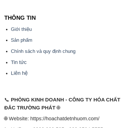
Liên hệ
📞
PHÒNG KINH DOANH - CÔNG TY HÓA CHẤT
ĐẮC TRƯỜNG PHÁT
🌐
🌐 Website: https://hoachatdetnhuom.com/
📞 Hotline: - 0933.920.505 - 028.3504.5555
- 028.3756.1835 - 028.3756.1840 - 028.3756.1841-
028.3756.1842
- 0932.660.696 - 0901.326.566 - 0906.387.866 -
0902.765.866
📧 Email: hoachat@dactruongphat.vn
ĐỊA CHỈ