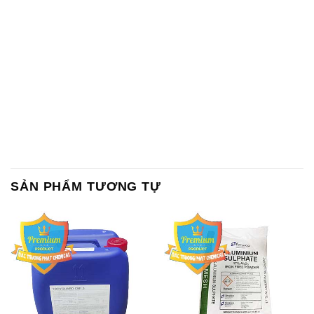
SẢN PHẨM TƯƠNG TỰ
Chất Bảo Quản CMIT Thái
Phèn Nhôm – Al2(SO4)3 17%
Lan Thailand
Ấn Độ India