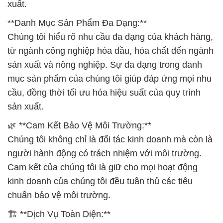
🌿 **Cam Kết Bảo Vệ Môi Trường:**
Chúng tôi không chỉ là đối tác kinh doanh mà còn là
người hành động có trách nhiệm với môi trường.
Cam kết của chúng tôi là giữ cho mọi hoạt động
kinh doanh của chúng tôi đều tuân thủ các tiêu
chuẩn bảo vệ môi trường.
🏗 **Dịch Vụ Toàn Diện:**
Chúng tôi thực hiện kiểm soát chất lượng nghiêm
ngặt để đảm bảo rằng mỗi lô hóa chất đều đáp ứng
hoặc vượt qua các tiêu chuẩn chất lượng cao nhất.
Hãy chọn Công ty Hóa Chất Đắc Trường Phát – đối
tác đồng hành tin cậy của bạn trên hành trình thành
công!
# Công ty chuyên kinh doanh | phân phối Hóa Chất
Lotte Hàn Quốc _ HPMC
HEC
> Chất Tạo Đặc
HEC