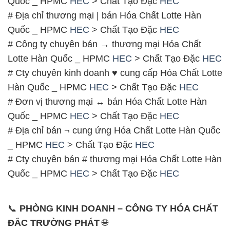
# Địa chỉ bán ¬ cung ứng Hóa Chất Lotte Hàn Quốc
_ HPMC
HEC
> Chất Tạo Đặc
HEC
# Cty chuyên bán # thương mại Hóa Chất Lotte Hàn
Quốc _ HPMC
HEC
> Chất Tạo Đặc
HEC
📞
PHÒNG KINH DOANH – CÔNG TY HÓA CHẤT
ĐẮC TRƯỜNG PHÁT
🌐
🌐 Website: https://hoachatdetnhuom.com/
📞 Hotline:
– 0933.920.505 – 028.3504.5555
– 028.3756.1835 – 028.3756.1840 –
028.3756.1841- 028.3756.1842
– 0932.660.696 – 0901.326.566 – 0906.387.866 –
0902.765.866