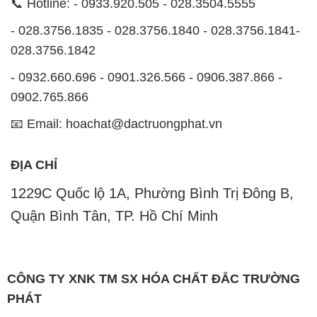
1229C Quốc lộ 1A, Phường Bình Trị Đông B,
Quận Bình Tân, TP. Hồ Chí Minh
CÔNG TY XNK TM SX HÓA CHẤT ĐẮC TRƯỜNG
PHÁT
Công ty Hóa Chất Đắc Trường Phát, hoạt động dưới
tên miền
hoachatdetnhuom.com
, là đơn vị chuyên
kinh doanh và phân phối các loại hóa chất công
nghiệp đa dạng, nhằm đáp ứng nhu cầu sử dụng của
khách hàng một cách tốt nhất.
Chúng tôi cam kết mang đến sự hài lòng và đáp ứng
mọi nhu cầu của khách hàng với tiêu chí hàng đầu.
Công ty chúng tôi hiện cung cấp những sản phẩm