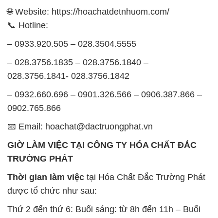
📧 Email: hoachat@dactruongphat.vn
GIỜ LÀM VIỆC TẠI CÔNG TY HÓA CHẤT ĐẮC
TRƯỜNG PHÁT
Thời gian làm việc
tại Hóa Chất Đắc Trường Phát
được tổ chức như sau:
Thứ 2 đến thứ 6: Buổi sáng: từ 8h đến 11h – Buổi
chiều: từ 12h30 đến 17h
Thứ 7: Buổi sáng: từ 8h đến 11h – Buổi chiều: từ
12h30 đến 16h
Chủ nhật: Nghỉ chủ nhật hàng tuần
Chúng tôi rất trân trọng thời gian và cam kết tuân
thủ giờ làm việc để đảm bảo sự hỗ trợ tốt nhất cho
khách hàng và đảm bảo hiệu suất công việc cao
nhất của nhân viên.