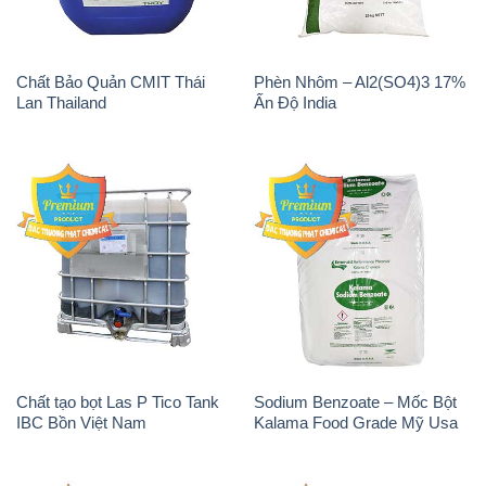
Chất tạo bọt Las P Tico Tank
Sodium Benzoate – Mốc Bột
IBC Bồn Việt Nam
Kalama Food Grade Mỹ Usa
Magie Clorua – MGCL2 Dạng
PAC – Polyaluminium
Vảy Shreeji Magnesia Works
Chloride 31% Thái Lan