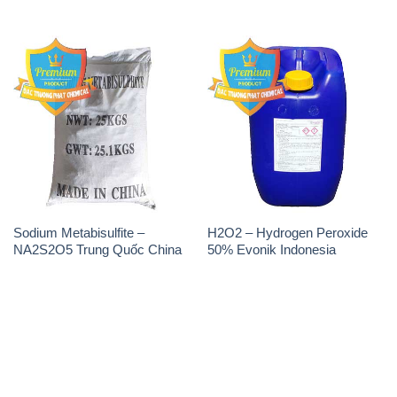
Sodium Metabisulfite –
H2O2 – Hydrogen Peroxide
NA2S2O5 Trung Quốc China
50% Evonik Indonesia
THÔNG TIN
Giới thiệu
Sản phẩm
Chính sách và quy định chung
Tin tức