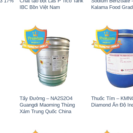
)3 17%
Chất tạo bọt Las P Tico Tank
Sodium Benzoate 
IBC Bồn Việt Nam
Kalama Food Gra
Tẩy Đường – NA2S2O4
Thuốc Tím – KMN
Guangdi Maoming Thùng
Diamond Ấn Độ In
Xám Trung Quốc China