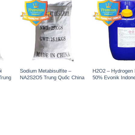
i
Sodium Metabisulfite –
H2O2 – Hydrogen 
Trung
NA2S2O5 Trung Quốc China
50% Evonik Indone