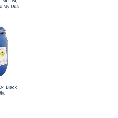
– Mốc Bột
de Mỹ Usa
O4 Black
dia