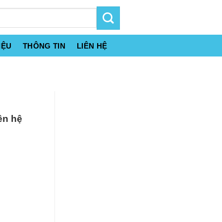
IỆU
THÔNG TIN
LIÊN HỆ
ên hệ