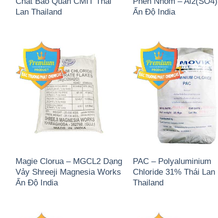
Chất Bảo Quản CMIT Thái
Phèn Nhôm – Al2(SO4
Lan Thailand
Ấn Độ India
Magie Clorua – MGCL2 Dạng
PAC – Polyaluminium
Vảy Shreeji Magnesia Works
Chloride 31% Thái Lan
Ấn Độ India
Thailand