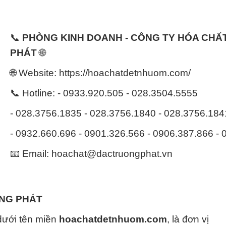
📞
PHÒNG KINH DOANH - CÔNG TY HÓA CH
PHÁT
🌐
🌐 Website: https://hoachatdetnhuom.com/
📞 Hotline: - 0933.920.505 - 028.3504.5555
- 028.3756.1835 - 028.3756.1840 - 028.3756.18
- 0932.660.696 - 0901.326.566 - 0906.387.866 -
📧 Email: hoachat@dactruongphat.vn
ỜNG PHÁT
dưới tên miền
hoachatdetnhuom.com
, là đơn vị