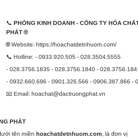
📞
PHÒNG KINH DOANH - CÔNG TY HÓA CH
PHÁT
🌐
🌐 Website: https://hoachatdetnhuom.com/
📞 Hotline: - 0933.920.505 - 028.3504.5555
- 028.3756.1835 - 028.3756.1840 - 028.3756.18
- 0932.660.696 - 0901.326.566 - 0906.387.866 -
📧 Email: hoachat@dactruongphat.vn
ỜNG PHÁT
dưới tên miền
hoachatdetnhuom.com
, là đơn vị