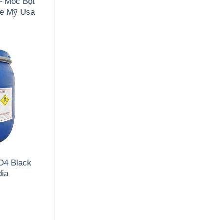
– Mốc Bột
de Mỹ Usa
O4 Black
dia