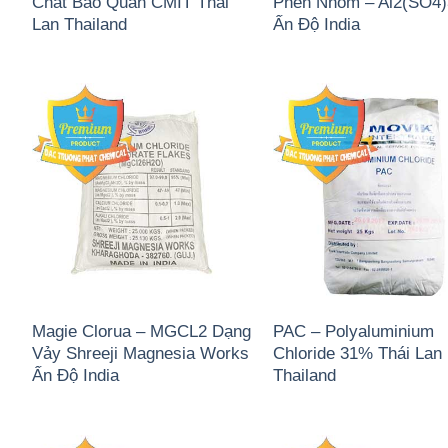
Chất Bảo Quản CMIT Thái
Phèn Nhôm – Al2(SO4
Lan Thailand
Ấn Độ India
Magie Clorua – MGCL2 Dạng
PAC – Polyaluminium
Vảy Shreeji Magnesia Works
Chloride 31% Thái Lan
Ấn Độ India
Thailand