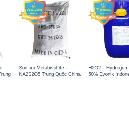
i
Sodium Metabisulfite –
H2O2 – Hydrogen 
Trung
NA2S2O5 Trung Quốc China
50% Evonik Indone