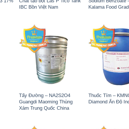
)3 17%
Chất tạo bọt Las P Tico Tank
Sodium Benzoate 
IBC Bồn Việt Nam
Kalama Food Gra
Tẩy Đường – NA2S2O4
Thuốc Tím – KMN
Guangdi Maoming Thùng
Diamond Ấn Độ In
Xám Trung Quốc China