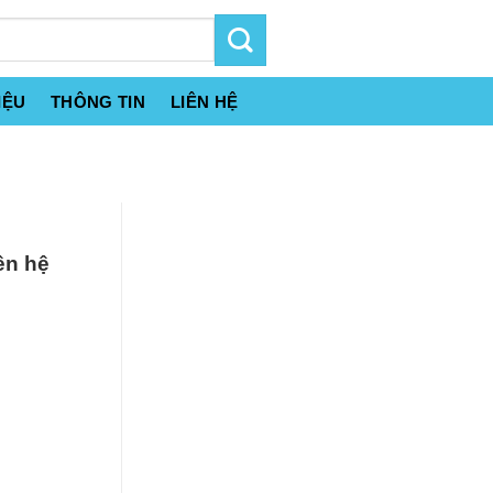
IỆU
THÔNG TIN
LIÊN HỆ
ên hệ