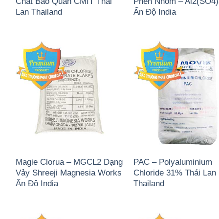
Chất Bảo Quản CMIT Thái
Phèn Nhôm – Al2(SO4
Lan Thailand
Ấn Độ India
Magie Clorua – MGCL2 Dạng
PAC – Polyaluminium
Vảy Shreeji Magnesia Works
Chloride 31% Thái Lan
Ấn Độ India
Thailand