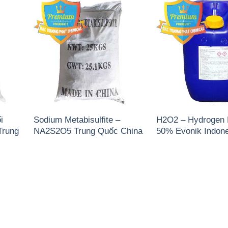
i
Sodium Metabisulfite –
H2O2 – Hydrogen 
Trung
NA2S2O5 Trung Quốc China
50% Evonik Indone