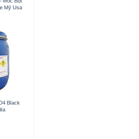
– Mốc Bột
de Mỹ Usa
O4 Black
dia