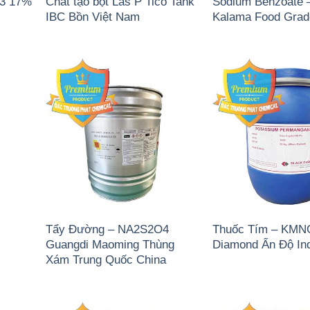
)3 17%
Chất tạo bọt Las P Tico Tank
Sodium Benzoate 
IBC Bồn Việt Nam
Kalama Food Gra
Tẩy Đường – NA2S2O4
Thuốc Tím – KMN
Guangdi Maoming Thùng
Diamond Ấn Độ In
Xám Trung Quốc China