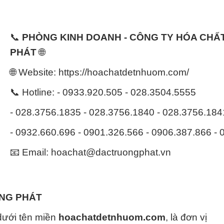
📞
PHÒNG KINH DOANH - CÔNG TY HÓA CH
PHÁT
🌐
🌐 Website: https://hoachatdetnhuom.com/
📞 Hotline: - 0933.920.505 - 028.3504.5555
- 028.3756.1835 - 028.3756.1840 - 028.3756.18
- 0932.660.696 - 0901.326.566 - 0906.387.866 -
📧 Email: hoachat@dactruongphat.vn
ỜNG PHÁT
dưới tên miền
hoachatdetnhuom.com
, là đơn vị