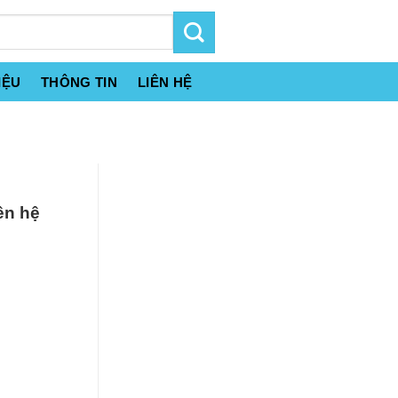
IỆU
THÔNG TIN
LIÊN HỆ
ên hệ