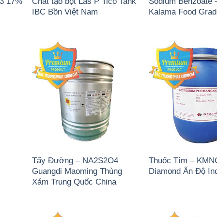
)3 17%
Chất tạo bọt Las P Tico Tank
Sodium Benzoate 
IBC Bồn Việt Nam
Kalama Food Gra
Tẩy Đường – NA2S2O4
Thuốc Tím – KMN
Guangdi Maoming Thùng
Diamond Ấn Độ In
Xám Trung Quốc China