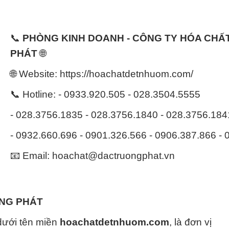
📞
PHÒNG KINH DOANH - CÔNG TY HÓA CH
PHÁT
🌐
🌐 Website: https://hoachatdetnhuom.com/
📞 Hotline: - 0933.920.505 - 028.3504.5555
- 028.3756.1835 - 028.3756.1840 - 028.3756.18
- 0932.660.696 - 0901.326.566 - 0906.387.866 -
📧 Email: hoachat@dactruongphat.vn
ỜNG PHÁT
dưới tên miền
hoachatdetnhuom.com
, là đơn vị