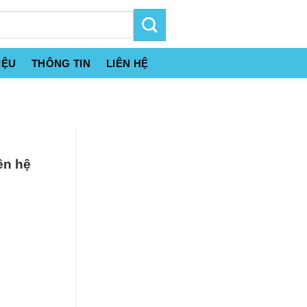
IỆU
THÔNG TIN
LIÊN HỆ
ên hệ