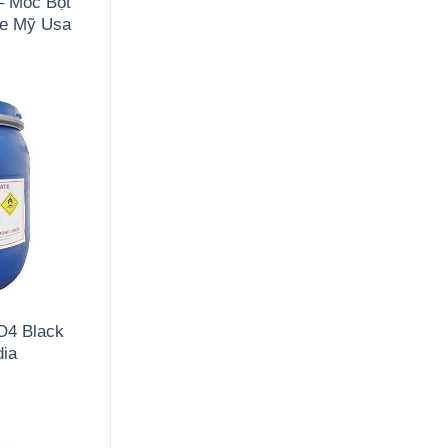
– Mốc Bột
de Mỹ Usa
O4 Black
dia