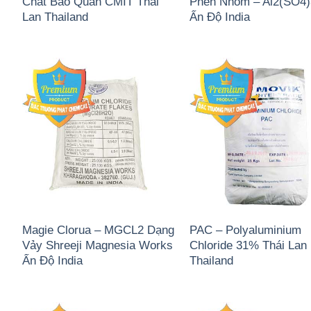
Chất Bảo Quản CMIT Thái
Phèn Nhôm – Al2(SO4
Lan Thailand
Ấn Độ India
Magie Clorua – MGCL2 Dạng
PAC – Polyaluminium
Vảy Shreeji Magnesia Works
Chloride 31% Thái Lan
Ấn Độ India
Thailand