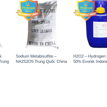
i
Sodium Metabisulfite –
H2O2 – Hydrogen 
Trung
NA2S2O5 Trung Quốc China
50% Evonik Indone