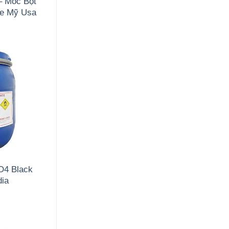
– Mốc Bột
de Mỹ Usa
O4 Black
dia