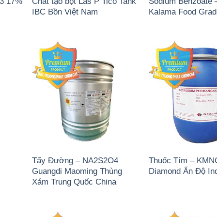
)3 17%
Chất tạo bọt Las P Tico Tank
Sodium Benzoate 
IBC Bồn Việt Nam
Kalama Food Gra
Tẩy Đường – NA2S2O4
Thuốc Tím – KMN
Guangdi Maoming Thùng
Diamond Ấn Độ In
Xám Trung Quốc China