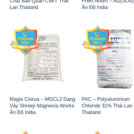
Chất Bảo Quản CMIT Thái
Phèn Nhôm – Al2(SO4
Lan Thailand
Ấn Độ India
Magie Clorua – MGCL2 Dạng
PAC – Polyaluminium
Vảy Shreeji Magnesia Works
Chloride 31% Thái Lan
Ấn Độ India
Thailand