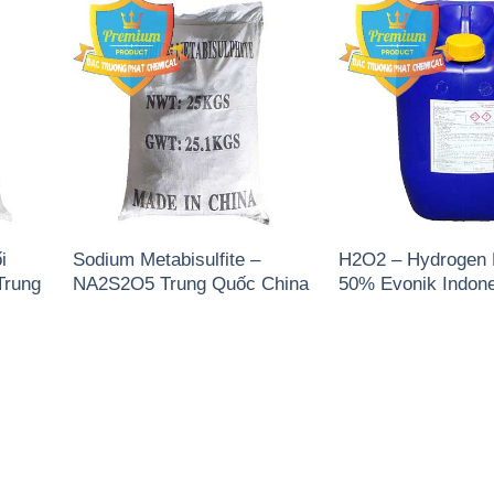
i
Sodium Metabisulfite –
H2O2 – Hydrogen 
Trung
NA2S2O5 Trung Quốc China
50% Evonik Indone