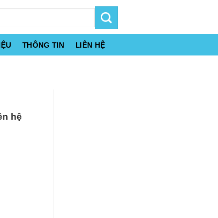
IỆU
THÔNG TIN
LIÊN HỆ
ên hệ