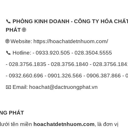
📞
PHÒNG KINH DOANH - CÔNG TY HÓA CH
PHÁT
🌐
🌐 Website: https://hoachatdetnhuom.com/
📞 Hotline: - 0933.920.505 - 028.3504.5555
- 028.3756.1835 - 028.3756.1840 - 028.3756.18
- 0932.660.696 - 0901.326.566 - 0906.387.866 -
📧 Email: hoachat@dactruongphat.vn
ỜNG PHÁT
dưới tên miền
hoachatdetnhuom.com
, là đơn vị