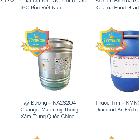
)3 17%
Chất tạo bọt Las P Tico Tank
Sodium Benzoate 
IBC Bồn Việt Nam
Kalama Food Gra
Tẩy Đường – NA2S2O4
Thuốc Tím – KMN
Guangdi Maoming Thùng
Diamond Ấn Độ In
Xám Trung Quốc China