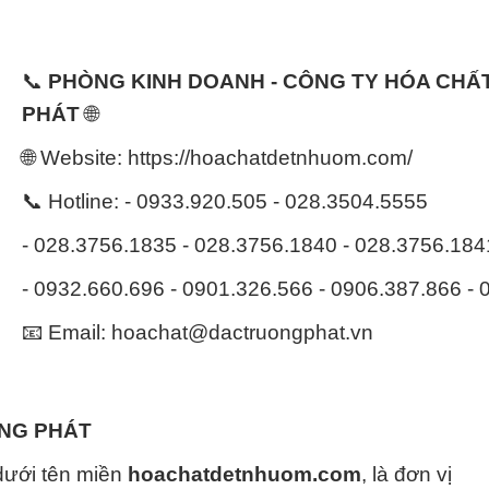
📞
PHÒNG KINH DOANH - CÔNG TY HÓA CH
PHÁT
🌐
🌐 Website: https://hoachatdetnhuom.com/
📞 Hotline: - 0933.920.505 - 028.3504.5555
- 028.3756.1835 - 028.3756.1840 - 028.3756.18
- 0932.660.696 - 0901.326.566 - 0906.387.866 -
📧 Email: hoachat@dactruongphat.vn
ỜNG PHÁT
dưới tên miền
hoachatdetnhuom.com
, là đơn vị