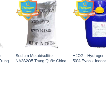
i
Sodium Metabisulfite –
H2O2 – Hydrogen 
Trung
NA2S2O5 Trung Quốc China
50% Evonik Indone