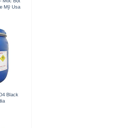
– Mốc Bột
de Mỹ Usa
O4 Black
dia