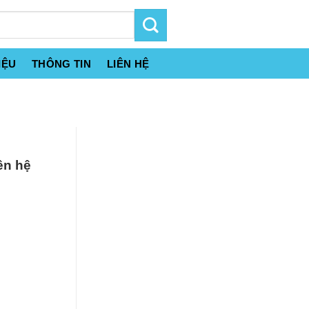
IỆU
THÔNG TIN
LIÊN HỆ
ên hệ