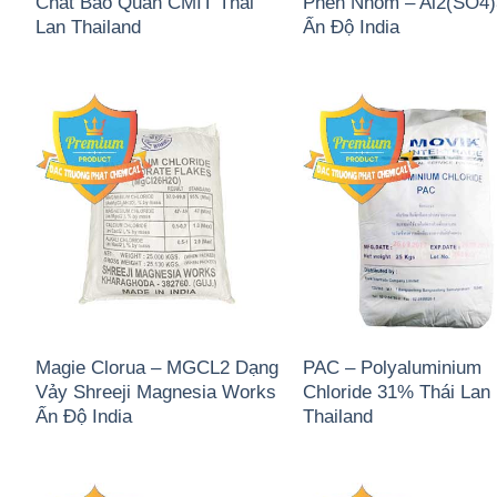
Chất Bảo Quản CMIT Thái
Phèn Nhôm – Al2(SO4
Lan Thailand
Ấn Độ India
Magie Clorua – MGCL2 Dạng
PAC – Polyaluminium
Vảy Shreeji Magnesia Works
Chloride 31% Thái Lan
Ấn Độ India
Thailand